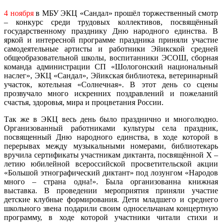
4 ноября
в МБУ ЭКЦ «Сандал» прошёл торжественный смотр
– конкурс среди трудовых коллективов, посвящённый
государственному празднику Дню народного единства. В
яркой и интересной программе праздника приняли участие
самодеятельные артисты и работники Эйикской средней
общеобразовательной школы, воспитанники ЭСОШ, сборная
команда администрации СП «Шологонский национальный
наслег», ЭКЦ «Сандал», Эйикская библиотека, ветеринарный
участок, котельная «Солнечная». В этот день со сцены
прозвучало много искренних поздравлений и пожеланий
счастья, здоровья, мира и процветания России.
Так же в ЭКЦ весь день было празднично и многолюдно.
Организованный работниками культуры села праздник,
посвященный Дню народного единства, в ходе которой в
перерывах между музыкальными номерами, библиотекарь
вручила сертификаты участникам диктанта, посвящённой Х –
летию юбилейной всероссийской просветительской акции
«Большой этнографический диктант» под лозунгом «Народов
много – страна одна!». Была организованна книжная
выставка. В проведении мероприятия приняли участие
детские клубные формирования. Дети младшего и среднего
школьного звена подарили своим односельчанам концертную
программу, в ходе которой участники читали стихи и